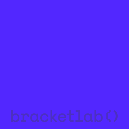
Kontakt
Datenschutz
Datenverarbeitung
Impressum
Cookie Settings
bracketlab GmbH
Richard-Wagner-Straße 12
50674 Köln
Copyright © bracketlab GmbH